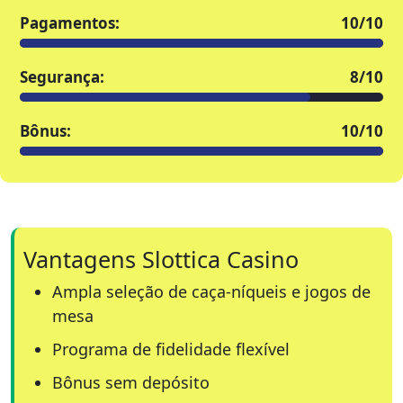
Pagamentos:
10/10
Segurança:
8/10
Bônus:
10/10
Vantagens Slottica Casino
Ampla seleção de caça-níqueis e jogos de
mesa
Programa de fidelidade flexível
Bônus sem depósito