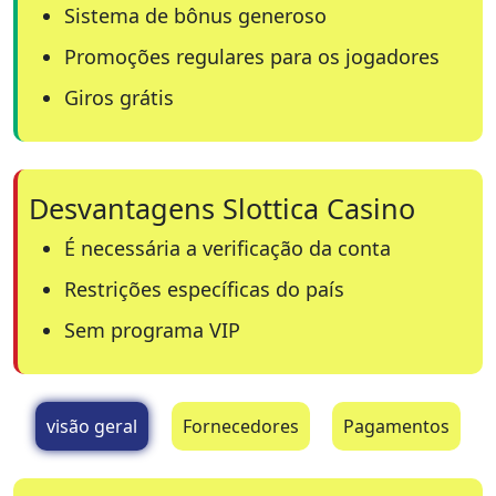
Sistema de bônus generoso
Promoções regulares para os jogadores
Giros grátis
Desvantagens Slottica Casino
É necessária a verificação da conta
Restrições específicas do país
Sem programa VIP
visão geral
Fornecedores
Pagamentos